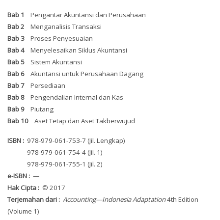
Bab 1
Pengantar Akuntansi dan Perusahaan
Bab 2
Menganalisis Transaksi
Bab 3
Proses Penyesuaian
Bab 4
Menyelesaikan Siklus Akuntansi
Bab 5
Sistem Akuntansi
Bab 6
Akuntansi untuk Perusahaan Dagang
Bab 7
Persediaan
Bab 8
Pengendalian Internal dan Kas
Bab 9
Piutang
Bab 10
Aset Tetap dan Aset Takberwujud
ISBN :
978-979-061-753-7 (Jil. Lengkap)
ISBN :
978-979-061-754-4 (Jil. 1)
ISBN :
978-979-061-755-1 (Jil. 2)
e-ISBN :
—
Hak Cipta :
© 2017
Terjemahan dari :
Accounting—Indonesia Adaptation
4th Edition
(Volume 1)