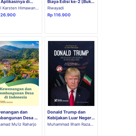
 Aplikasinya di
Biaya Edisi ke-2 [Buku
onesia Edisi ke-2
1 (Kasus) & Buku 2
l Karsten Himawan,
Riwayadi
(Kertas Kerja)]
126.900
Rp
116.900
t Puspitasari Dewi,
ika Shanti Sitorus
enangan dan
Donald Trump dan
bangunan Desa di
Kebijakan Luar Negeri
onesia
AS dalam Isu Nuklir
amad Mu’iz Raharjo
Muhammad Ilham Razak,
Iran
Anak Agung Banyu