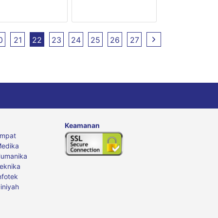
Perwita
0
21
22
23
24
25
26
27
Keamanan
Empat
edika
Humanika
eknika
nfotek
iniyah