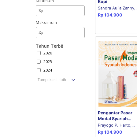
Minimum
Kopi
Sandra Aulia Zanny,
Rp
Rp
104.900
Rahmi Setiawati, An
Maksimum
Ajie Sastra
Rp
Tahun Terbit
2026
2025
2024
Tampilkan Lebih
Pengantar Pasar
Modal Syariah
Indonesia
Prayogo P. Harto,
Rp
104.900
Muhammad Gunawa