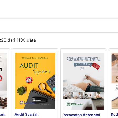
220
dari
1130
data
Kod
Audit Syariah
ani
Perawatan Antenatal