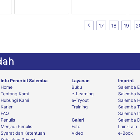
Ningrum
wo
Siswanto, Fahri Farid
17
18
19
2
dah
Info Penerbit Salemba
Layanan
Imprint
Home
Buku
Salemba 
Tentang Kami
e-Learning
Salemba M
Hubungi Kami
e-Tryout
Salemba 
Karier
Training
Salemba T
FAQ
Salemba I
Penulis
Galeri
Salemba D
Menjadi Penulis
Foto
Lain-Lain
Syarat dan Ketentuan
Video
e-Book
Kebijakan Privasi