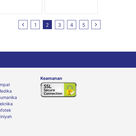
1
2
3
4
5
Keamanan
Empat
edika
Humanika
eknika
nfotek
iniyah