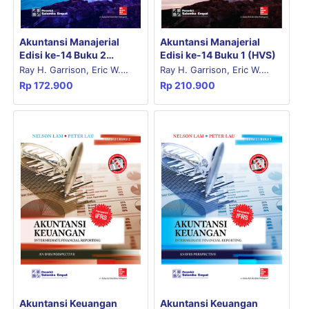
Akuntansi Manajerial
Akuntansi Manajerial
Edisi ke-14 Buku 2
Edisi ke-14 Buku 1 (HVS)
(Koran)
Ray H. Garrison, Eric W.
Ray H. Garrison, Eric W.
Rp
172.900
Rp
210.900
Noreen, Peter C. Brewer
Noreen, Peter C. Brewer
Akuntansi Keuangan
Akuntansi Keuangan