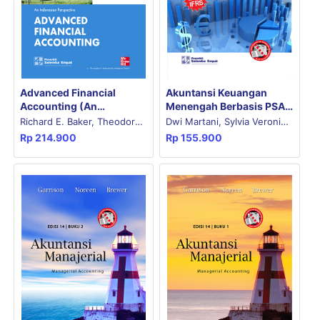
Advanced Financial
Akuntansi Keuangan
Accounting (An
Menengah Berbasis PSAK
Indonesian Perspective)
Buku 1
Richard E. Baker, Theodore
Dwi Martani, Sylvia Veronica
2nd Edition Volume 1
Rp
214.900
Rp
155.900
E. Christensen, David M.
Nalurita Purnama Siregar,
Cottrell
Ratna Wardhani