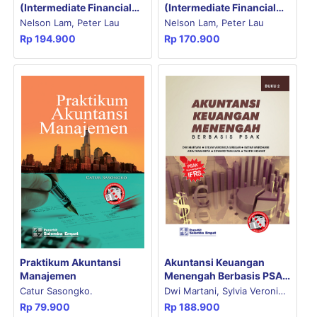
(Intermediate Financial
(Intermediate Financial
Reporting) 2, E2
Reporting) 1, E2
Nelson Lam, Peter Lau
Nelson Lam, Peter Lau
Rp
194.900
Rp
170.900
Praktikum Akuntansi
Akuntansi Keuangan
Manajemen
Menengah Berbasis PSAK
Buku 2
Catur Sasongko.
Dwi Martani, Sylvia Veronica
Rp
79.900
Rp
188.900
Nalurita Purnama Siregar,