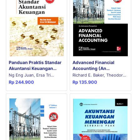
Panduan Praktis Standar
Advanced Financial
Akuntansi Keuangan
Accounting (An
(Berbasis IFRS) E2
Indonesian Perspective)
Ng Eng Juan, Ersa Tri
Richard E. Baker, Theodore
2nd Edition Volume 2
Rp
244.900
Rp
135.900
Wahyuni
E. Christensen, David M.
Cottrell