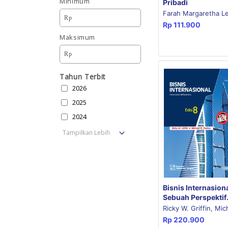
Minimum
Pribadi
Farah Margaretha L
Rp
Rp
111.900
Maksimum
Rp
Tahun Terbit
2026
2025
2024
Tampilkan Lebih
Bisnis Internasiona
Sebuah Perspektif
Manajerial Edisi k
Ricky W. Griffin, Mic
CD-Book
Rp
220.900
W. Pustay