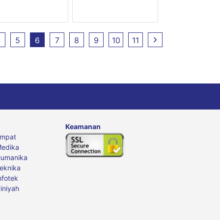
4
5
6
7
8
9
10
11
Keamanan
Empat
edika
Humanika
eknika
nfotek
iniyah