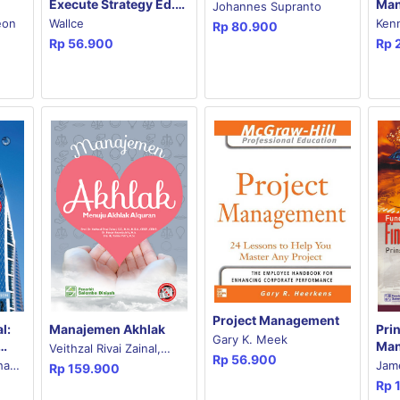
Man
Execute Strategy Ed.
Johannes Supranto
Men
Dwi Bahasa
Ken
eon
Wallce
Rp
80.900
Digi
Rp
Rp
56.900
P. 
Boo
Project Management
Manajemen Akhlak
Pri
l:
Gary K. Meek
Man
Veithzal Rivai Zainal,
Rp
56.900
2 (E
e-8
Jam
hael
Rp
159.900
Faisar Ananda Arfa,
Rp
John
Yulina Putry