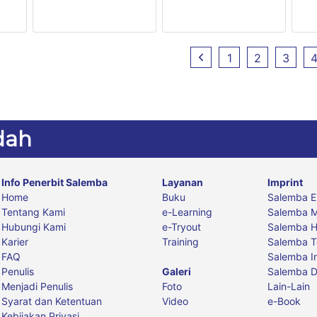
1
2
3
dah
Info Penerbit Salemba
Layanan
Imprint
Home
Buku
Salemba 
Tentang Kami
e-Learning
Salemba M
Hubungi Kami
e-Tryout
Salemba 
Karier
Training
Salemba T
FAQ
Salemba I
Penulis
Galeri
Salemba D
Menjadi Penulis
Foto
Lain-Lain
Syarat dan Ketentuan
Video
e-Book
Kebijakan Privasi