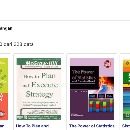
uangan
0
dari
228
data
Sis
an
How To Plan and
The Power of Statistics