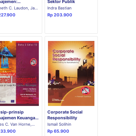
ajemen:
Sektor Publik
gelola Perusahaan
neth C. Laudon, Jane
Indra Bastian
tal Edisi ke-13 CD-
227.900
Rp
203.900
Laudon
k
nsip-prinsip
Corporate Social
ajemen Keuangan
Responsibility
disi ke-12) - Koran
es C. Van Horne,
Ismail Solihin
133.900
Rp
65.900
 M. Wachowicz, Jr.