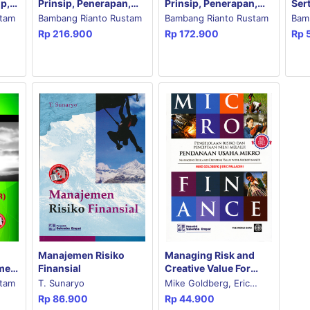
p,
Prinsip, Penerapan,
Ser
Prinsip, Penerapan,
dan Penelitian
Ris
dan Penelitian Edisi
stam
Bambang Rianto Rustam
Bam
Bambang Rianto Rustam
-3
Tig
ke-2
Rp
172.900
Rp
Rp
216.900
Manajemen Risiko
Managing Risk and
emen
Finansial
Creative Value For
gkat
Microfinancing
stam
T. Sunaryo
Mike Goldberg, Eric
Rp
86.900
Rp
44.900
Palladini