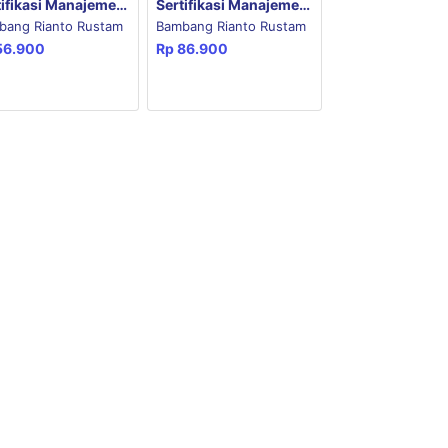
tifikasi Manajemen
Sertifikasi Manajemen
iko (USMR) Tingkat
Risiko (USMR) Tingkat
bang Rianto Rustam
Bambang Rianto Rustam
a
Dua
56.900
Rp
86.900