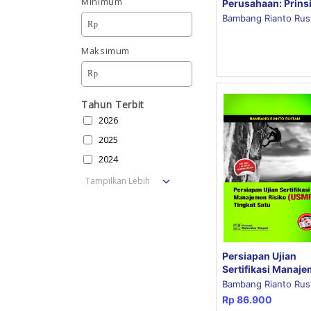
Minimum
Perusahaan: Prinsi
Penerapan dan
Bambang Rianto Ru
Rp
Penelitian Edisi ke
Maksimum
Rp
Tahun Terbit
2026
2025
2024
Tampilkan Lebih
Persiapan Ujian
Sertifikasi Manaj
Risiko (USMR) Tin
Bambang Rianto Ru
Satu
Rp
86.900