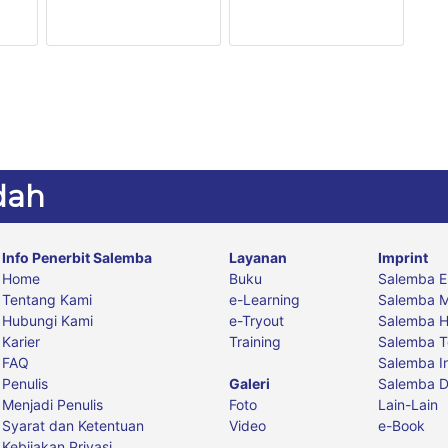
dah
Info Penerbit Salemba
Layanan
Imprint
Home
Buku
Salemba 
Tentang Kami
e-Learning
Salemba M
Hubungi Kami
e-Tryout
Salemba 
Karier
Training
Salemba T
FAQ
Salemba I
Penulis
Galeri
Salemba D
Menjadi Penulis
Foto
Lain-Lain
Syarat dan Ketentuan
Video
e-Book
Kebijakan Privasi