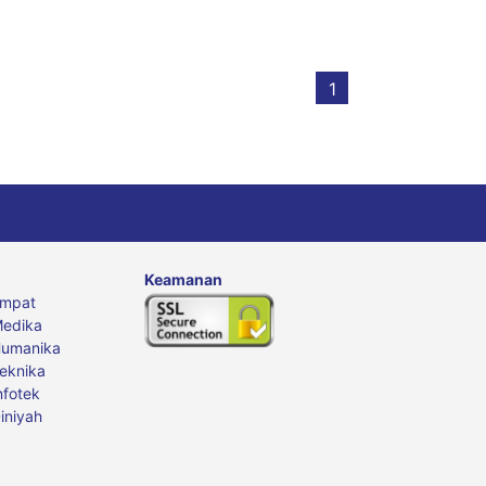
1
Keamanan
Empat
edika
Humanika
eknika
nfotek
iniyah