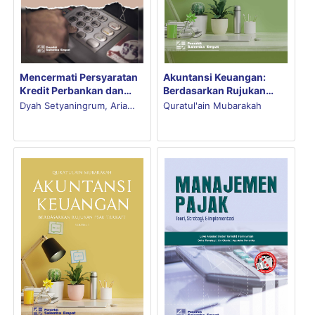
Akuntansi Keuangan:
Mencermati Persyaratan
Berdasarkan Rujukan
Kredit Perbankan dan
PSAK Terkait Volume 2
Keputusan Penganggaran
Quratul'ain Mubarakah
Dyah Setyaningrum, Aria
Modal untuk UMKM
Farah Mita, Sandra Aulia
Zanny