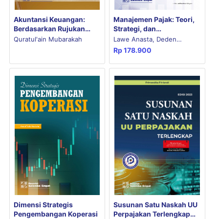
Akuntansi Keuangan:
Manajemen Pajak: Teori,
Berdasarkan Rujukan
Strategi, dan
PSAK Terkait Volume 1
Implementasi
Quratul'ain Mubarakah
Lawe Anasta, Deden
Rp
178.900
Tarmidi, Harnovinsah
Susunan Satu Naskah UU
Dimensi Strategis
Perpajakan Terlengkap
Pengembangan Koperasi