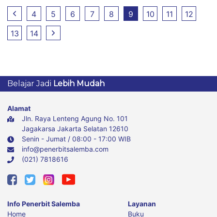
Perusahaan Pembiayaan
4
5
6
7
8
9
10
11
12
Syariah di Indonesia Edisi
ke-3
13
14
Belajar Jadi
Lebih Mudah
Alamat
Jln. Raya Lenteng Agung No. 101
Jagakarsa Jakarta Selatan 12610
Senin - Jumat / 08:00 - 17:00 WIB
info@penerbitsalemba.com
(021) 7818616
Info Penerbit Salemba
Layanan
Home
Buku