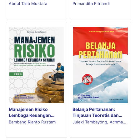
Edisi 2023
Primandita Fitriandi
Abdul Talib Mustafa
Belanja Pertahanan:
Manajemen Risiko
Tinjauan Teoretis dan
Lembaga Keuangan
Analitis Perencanaan
Syariah: Konsep dan
Julexi Tambayong, Achmad
Bambang Rianto Rustam
Belanja Pertahanan
Penerapan pada
Farid Wadjdi
Indonesia
Perbankan, Asuransi,
Dana Pensiun, dan