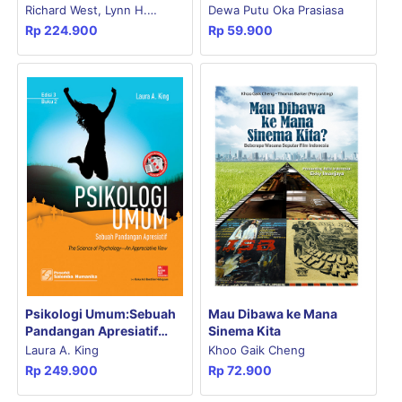
Aplikasi (e5) 2
Richard West, Lynn H.
Dewa Putu Oka Prasiasa
Rp
224.900
Rp
59.900
Turner
Psikologi Umum:Sebuah
Mau Dibawa ke Mana
Pandangan Apresiatif
Sinema Kita
(e3) 2
Laura A. King
Khoo Gaik Cheng
Rp
249.900
Rp
72.900