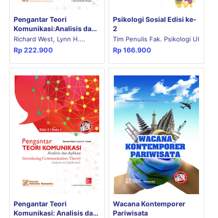
Pengantar Teori
Psikologi Sosial Edisi ke-
Komunikasi:Analisis dan
2
Aplikasi (e5) 1
Richard West, Lynn H.
Tim Penulis Fak. Psikologi UI
Rp
222.900
Rp
166.900
Turner
Pengantar Teori
Wacana Kontemporer
Komunikasi: Analisis dan
Pariwisata