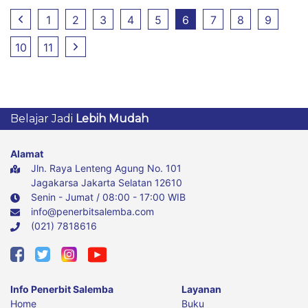
1
2
3
4
5
6
7
8
9
10
11
Belajar Jadi
Lebih Mudah
Alamat
Jln. Raya Lenteng Agung No. 101
Jagakarsa Jakarta Selatan 12610
Senin - Jumat / 08:00 - 17:00 WIB
info@penerbitsalemba.com
(021) 7818616
Info Penerbit Salemba
Layanan
Home
Buku