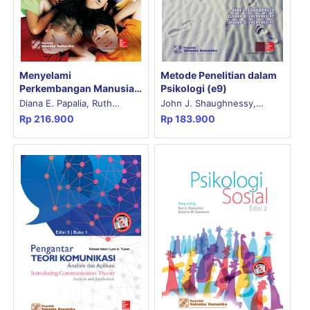
Menyelami
Metode Penelitian dalam
Perkembangan Manusia
Psikologi (e9)
(e12) 1
Diana E. Papalia, Ruth
John J. Shaughnessy,
Rp
216.900
Rp
183.900
Duskin Feldman
Eugene B. Zechmeister,
Wallce