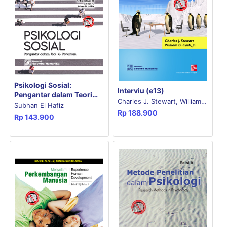
Psikologi Sosial:
Interviu (e13)
Pengantar dalam Teori
Charles J. Stewart, William
dan Penelitian
Subhan El Hafiz
Rp
188.900
B. Cash, Jr.
Rp
143.900