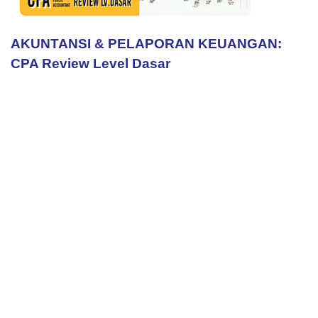
AKUNTANSI & PELAPORAN KEUANGAN:
CPA Review Level Dasar
Belajar Jadi
Lebih Mudah
Alamat
Jln. Raya Lenteng Agung No. 101
Jagakarsa Jakarta Selatan 12610
Senin - Jumat / 08:00 - 17:00 WIB
info@penerbitsalemba.com
(021) 7818616